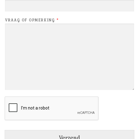
E
VRAAG OF OPMERKING
*
-
M
A
I
L
*
E
-
M
A
I
L
Verzend