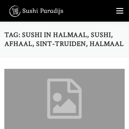
Skip
Menu
to
content
MENU
OVER ONS
FOTO’S
TAG:
SUSHI IN HALMAAL, SUSHI,
AFHAAL, SINT-TRUIDEN, HALMAAL
CONTACT
+32 456 36 22 70