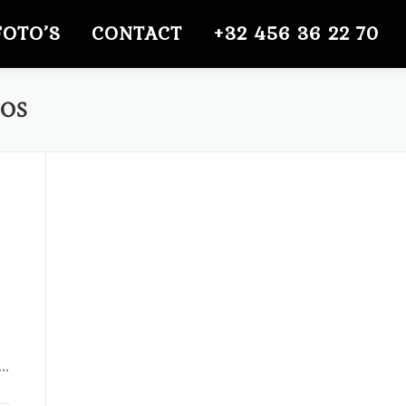
FOTO’S
CONTACT
+32 456 36 22 70
BOS
 …