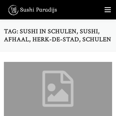
Skip
Menu
to
content
MENU
OVER ONS
FOTO’S
TAG:
SUSHI IN SCHULEN, SUSHI,
AFHAAL, HERK-DE-STAD, SCHULEN
CONTACT
+32 456 36 22 70