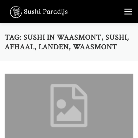
Skip
Menu
to
content
MENU
OVER ONS
FOTO’S
TAG:
SUSHI IN WAASMONT, SUSHI,
AFHAAL, LANDEN, WAASMONT
CONTACT
+32 456 36 22 70