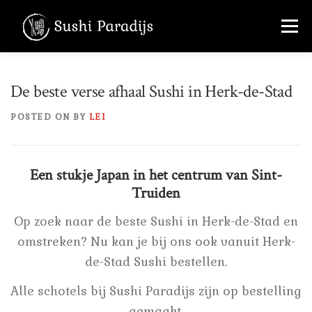
Skip
Menu
to
content
MENU
OVER ONS
FOTO’S
De beste verse afhaal Sushi in Herk-de-Stad
POSTED ON
BY
LEI
CONTACT
+32 456 36 22 70
Een stukje Japan in het centrum van Sint-
Truiden
Op zoek naar de beste Sushi in Herk-de-Stad en
omstreken? Nu kan je bij ons ook vanuit Herk-
de-Stad Sushi bestellen.
Alle schotels bij Sushi Paradijs zijn op bestelling
gemaakt.