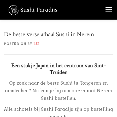
Skip
Menu
to
content
MENU
OVER ONS
FOTO’S
De beste verse afhaal Sushi in Nerem
POSTED ON
BY
LEI
CONTACT
+32 456 36 22 70
Een stukje Japan in het centrum van Sint-
Truiden
Op zoek naar de beste Sushi in Tongeren en
omstreken? Nu kan je bij ons ook vanuit Nerem
Sushi bestellen.
Alle schotels bij Sushi Paradijs zijn op bestelling
gemaakt.