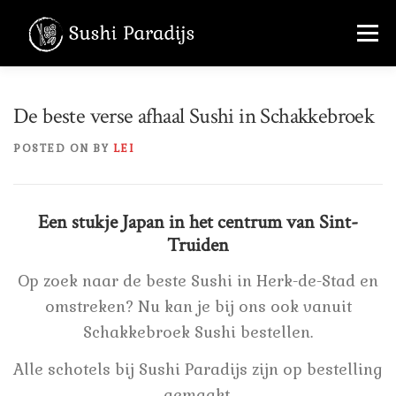
Skip
Menu
to
content
MENU
OVER ONS
FOTO’S
De beste verse afhaal Sushi in Schakkebroek
POSTED ON
BY
LEI
CONTACT
+32 456 36 22 70
Een stukje Japan in het centrum van Sint-
Truiden
Op zoek naar de beste Sushi in Herk-de-Stad en
omstreken? Nu kan je bij ons ook vanuit
Schakkebroek Sushi bestellen.
Alle schotels bij Sushi Paradijs zijn op bestelling
gemaakt.