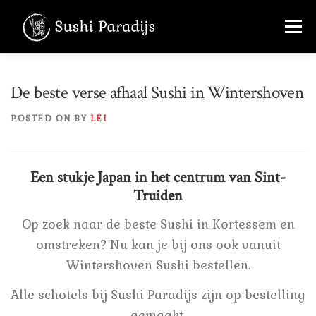
Skip
Menu
to
content
MENU
OVER ONS
FOTO’S
De beste verse afhaal Sushi in Wintershoven
POSTED ON
BY
LEI
CONTACT
+32 456 36 22 70
Een stukje Japan in het centrum van Sint-
Truiden
Op zoek naar de beste Sushi in Kortessem en
omstreken? Nu kan je bij ons ook vanuit
Wintershoven Sushi bestellen.
Alle schotels bij Sushi Paradijs zijn op bestelling
gemaakt.